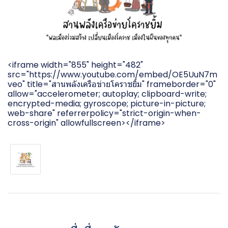
<iframe width="855" height="482"
src="https://www.youtube.com/embed/OE5UuN7m
veo" title="สานพลังเครือข่ายโคราชยิ้ม" frameborder="0"
allow="accelerometer; autoplay; clipboard-write;
encrypted-media; gyroscope; picture-in-picture;
web-share" referrerpolicy="strict-origin-when-
cross-origin" allowfullscreen></iframe>