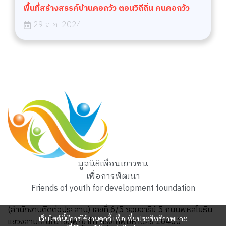
พื้นที่สร้างสรรค์บ้านคอกวัว ตอนวิถีถิ่น คนคอกวัว
29 ส.ค. 2024
มูลนิธิเพื่อนเยาวชน
เพื่อการพัฒนา
Friends of youth for development foundation
(สำนักงานติดต่อประสาน) เลขที่ 6/5 ซอยอารีย์ 5 ถนนพหลโยธิน
เว็บไซต์นี้มีการใช้งานคุกกี้ เพื่อเพิ่มประสิทธิภาพและ
แขวงสามเสนใน เขตพญาไท กรุงเทพมหานคร 10400