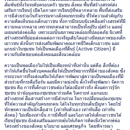
สัมพันธ์ทั้งในระดับครอบครัว ชุมชน สังคม พื้นที่สร้างสรรค์ส่ง
เสริมการเรียนรู้ เปิดโอกาสการเรียนรู้ที่หลากหลาย พื้นที่ส่งเสริม
การมีส่วนร่วมในกิจกรรมทางสังคมทุกระดับ ที่ให้ความสำคัญกับ
ความคิดเห็นของเด็กเยาวชน ทั้งการมีระบบนิเวศสื่อสร้างสรรค์ที่มี
ความหลากหลาย เพราะทุกคนสามารถเป็นทั้งผู้รับ ผู้สร้าง และผู้
เผยแพร่ส่งต่อสื่อ เพราะฉะนั้นสภาพแวดล้อมที่ปลอดภัย นิเวศที่
สร้างสรรค์ที่ย่อมส่งผลต่อการเจริญเติบโตอย่างมีคุณภาพของเด็ก
เยาวชน ดังนั้นการส่งเสริมพัฒนาคุณภาพชีวิตเด็กเยาวชน และ
แกนนำในชุมชน ให้เป็นพลเมืองที่ตื่นรู้ (Active Citizen) มี
ความรับผิดชอบต่อสังคมและสิ่งแวดล้อม
ความเป็นพลเมืองไม่ใช่เป็นเพียงหน้าที่เท่านั้น แต่คือ สิ่งที่ต้อง
ทำให้เกิดขึ้นในตัวบุคคลเพื่อให้เป็นทรัพยากรที่มีค่าของสังคม ซึ่ง
กระบวนการที่จะส่งเสริมให้เกิดการพัฒนาสู่ความเป็นพลเมืองที่มี
ส่วนร่วมที่กระตือรือร้น และมีความมุ่งมั่น ตั้งใจที่จะพัฒนา จัดการ
ชุมชน คือ การที่เด็กเยาวชนต้องได้ลงมือทำจริง ตั้งแต่การรู้จัก
ชุมชน นำข้อมูลของชุมชนมาร่วมคิด วิเคราะห์ ออกแบบ
สร้างสรรค์ สื่อสารสร้างการมีส่วนร่วม ในการเปลี่ยนแปลงชุมชน
ที่ให้ความสำคัญกับคนทุกคน ใส่ใจในทุกประเด็นปัญหา โดยใช้
ทักษะความเป็นนักสื่อสาร (เท่าทันตัวเอง เท่าทันสื่อ เท่าทัน
สังคม) ไม่เพียงเท่านั้น การมีพื้นที่ และโอกาสให้เด็กเยาวชนได้
เรียนรู้ชุมชน ยังส่งเสริมและกระตุ้นให้เกิดการคิดเชิงวิพากษ์ต่อ
โครงสร้างของสังคม นโยบาย และเศรษฐกิจ โดยพิจารณา