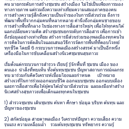
คน มายกระดับการสร้างชุมชน สร้างเมือง ไม่ใช่เป็นเพียงการมอง
ทางกายภาพ แต่รวมถึงความเท่าเทียมความเสมอภาคของคน
การสร้างความรู้สึกถึงความเป็นเจ้าของในการมีส่วนร่วม ถึงการ
พัฒนาพื้นที่จากกลุ่มคนที่หลากหลาย คำนึงถึงกลุ่มคนชายขอบ
การสร้างพื้นที่กลาง ในช่องทางการสื่อสารใหม่ๆ เพื่อให้ทุกคนได้
แลกเปลี่ยนความคิด สร้างชุมชนยกระดับการสื่อสาร เพื่อการเข้า
ถึงข้อมูลอย่างเท่าเทียม สร้างการมีส่วนร่วมของพลเมืองทุกคนใน
การคิดในการตัดสินใจและเสนอวิธีการจัดการพื้นที่ที่ตอบโจทย์
ทุกชีวิต โดยมี 6 กระบวนการพลเมืองสร้างสรรค์ มาเป็นอีกหนึ่ง
เครื่องมือในการขับเคลื่อนสร้างนิเวศชุมชนสุขภาวะ
เริ่มตั้งแต่กระบวนการสำรวจ เรียนรู้ รู้จักพื้นที่ ชุมชน เมือง ของ
ตนเอง นำสิ่งที่พบเห็น ทั้งต้นทุนชุมชน ปัญหาสถานการณ์ผลกระ
ทบ มาร่วมกันคิดวิเคราะห์เชื่อมโยงและกำหนด เป้าหมาย
สร้างเวทีในการร่วมออกแบบชีวิต ออกแบบชุมชน ออกแบบเมือง
และการสื่อสารเพื่อให้ผู้คนได้เข้ามามีส่วนร่วม และลงมือทำสร้าง
นิเวศสร้างสุขภาวะเพื่อเด็กและทุกคนในชุมชน
1) สำรวจชุมชน เดินชุมชน ค้นหา ศึกษา ข้อมูล บริบท ต้นทุน และ
ปัญหาของชุมชน
2) สกัดข้อมูล สายตาพลเมือง วิเคราะห์ปัญหา ความเสี่ยง ความ
รุนแรง ความเหลื่อมล้ำ รวมต้นทุนชุมชน ทรัพยากร ความรู้