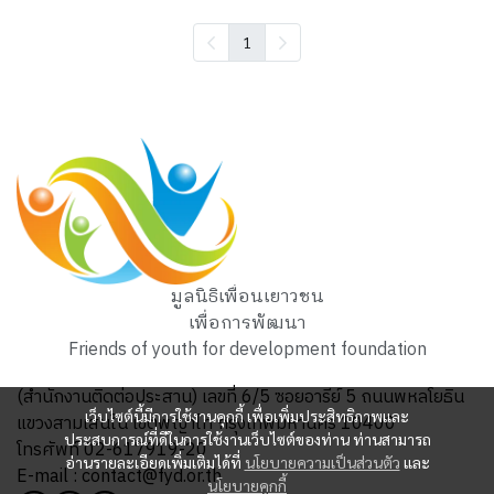
1
มูลนิธิเพื่อนเยาวชน
เพื่อการพัฒนา
Friends of youth for development foundation
(สำนักงานติดต่อประสาน) เลขที่ 6/5 ซอยอารีย์ 5 ถนนพหลโยธิน
เว็บไซต์นี้มีการใช้งานคุกกี้ เพื่อเพิ่มประสิทธิภาพและ
แขวงสามเสนใน เขตพญาไท กรุงเทพมหานคร 10400
ประสบการณ์ที่ดีในการใช้งานเว็บไซต์ของท่าน ท่านสามารถ
โทรศัพท์ 02-617919-20
อ่านรายละเอียดเพิ่มเติมได้ที่
นโยบายความเป็นส่วนตัว
และ
E-mail : contact@fyd.or.th
นโยบายคุกกี้