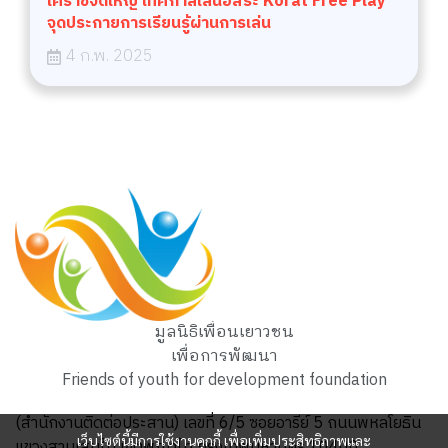
โคราชจัดใหญ่ เทศกาลเล่นอิสระ Korat Free Play
จุดประกายการเรียนรู้ผ่านการเล่น
4 ก.พ. 2025
มูลนิธิเพื่อนเยาวชน
เพื่อการพัฒนา
Friends of youth for development foundation
(สำนักงานติดต่อประสาน) เลขที่ 6/5 ซอยอารีย์ 5 ถนนพหลโยธิน
เว็บไซต์นี้มีการใช้งานคุกกี้ เพื่อเพิ่มประสิทธิภาพและ
แขวงสามเสนใน เขตพญาไท กรุงเทพมหานคร 10400