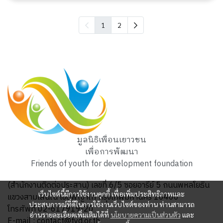
1
2
มูลนิธิเพื่อนเยาวชน
เพื่อการพัฒนา
Friends of youth for development foundation
(สำนักงานติดต่อประสาน) เลขที่ 6/5 ซอยอารีย์ 5 ถนนพหลโยธิน
เว็บไซต์นี้มีการใช้งานคุกกี้ เพื่อเพิ่มประสิทธิภาพและ
แขวงสามเสนใน เขตพญาไท กรุงเทพมหานคร 10400
ประสบการณ์ที่ดีในการใช้งานเว็บไซต์ของท่าน ท่านสามารถ
โทรศัพท์ 02-617919-20
อ่านรายละเอียดเพิ่มเติมได้ที่
นโยบายความเป็นส่วนตัว
และ
E-mail : contact@fyd.or.th